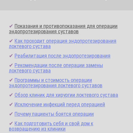
✔
Показания и противопоказания для операции
эндопротезирования суставов
✔
Как проходит операция эндопротезирования
локтевого сустава
✔
Реабилитация после эндопротезирования
✔
Рекомендации после операции замены
локтевого сустава
✔
Программы и стоимость операции
эндопротезирования локтевого суставов
✔
Обзор клиник для хирургии локтевого сустава
✔
Исключение инфекций перед операцией
✔
Почему пациенты боятся операции
✔
Как подготовить себя и свой дом к
возвращению из клиники