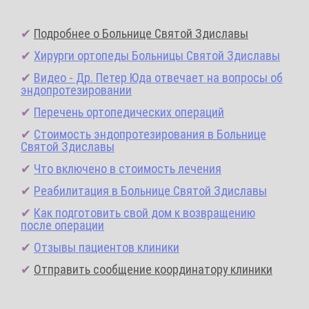
✔
Подробнее о Больнице Святой Здиславы
✔
Хирурги ортопеды Больницы Святой Здиславы
✔
Видео - Др. Петер Юда отвечает на вопросы об
эндопротезировании
✔
Перечень ортопедических операций
✔
Стоимость эндопротезирования в Больнице
Святой Здиславы
✔
Что включено в стоимость лечения
✔
Реабилитация в Больнице Святой Здиславы
✔
Как подготовить свой дом к возвращению
после операции
✔
Отзывы пациентов клиники
✔
Отправить сообщение координатору клиники