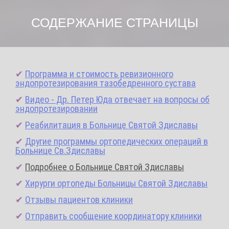
СОДЕРЖАНИЕ СТРАНИЦЫ
✔
Программа и стоимость ревизионного
эндопротезирования тазобедренного сустава
✔
Видео - Др. Петер Юда отвечает на вопросы об
эндопротезировании
✔
Реабилитация в Больнице Святой Здиславы
✔
Другие программы ортопедических операций в
Больнице Св.Здиславы
✔
Подробнее о Больнице Святой Здиславы
✔
Хирурги ортопеды Больницы Святой Здиславы
✔
Отзывы пациентов клиники
✔
Отправить сообщение координатору клиники